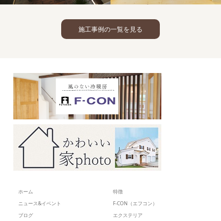
施工事例の一覧を見る
冷暖
光冷暖
壁
光
の家
洋瓦
漆喰
の家
洋瓦
ホーム
特徴
ニュース&イベント
F-CON（エフコン）
ブログ
エクステリア