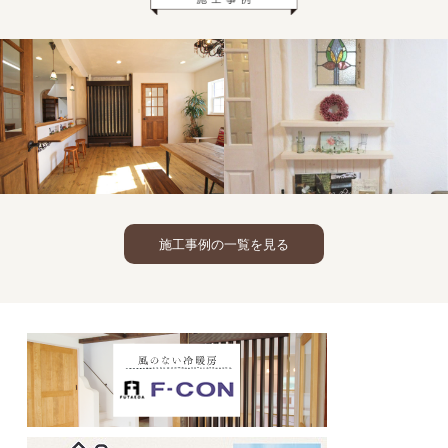
光冷暖
洋
瓦
施工事例の一覧を見る
光冷暖
壁
の家
洋瓦