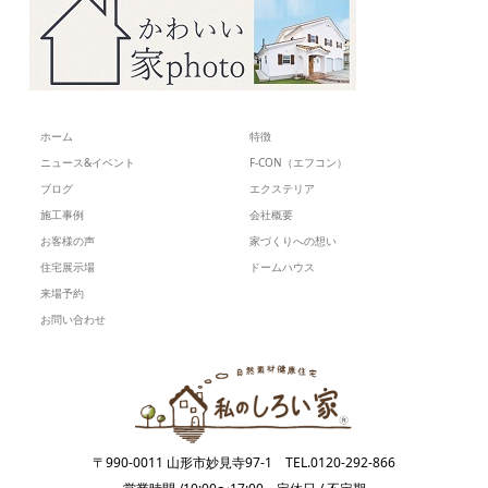
ホーム
特徴
ニュース&イベント
F-CON（エフコン）
ブログ
エクステリア
施工事例
会社概要
お客様の声
家づくりへの想い
住宅展示場
ドームハウス
来場予約
お問い合わせ
〒990-0011 山形市妙見寺97-1 TEL.0120-292-866