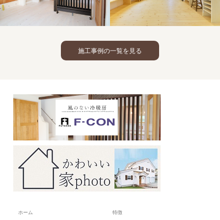
施工事例の一覧を見る
光冷暖
洋
光冷暖
壁
瓦
の家
洋瓦
漆喰
ホーム
特徴