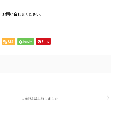
・お問い合わせください。
RSS
feedly
Pin it
家
天童F様邸上棟しました！