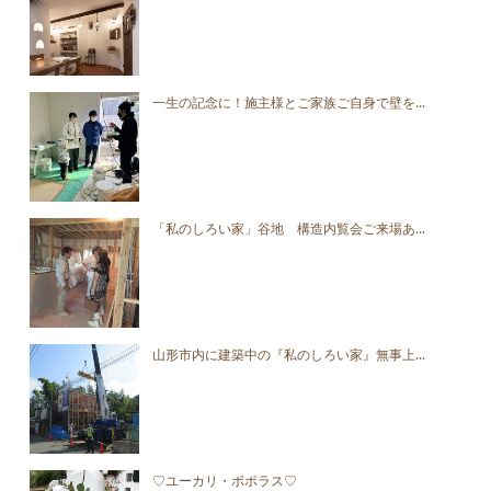
一生の記念に！施主様とご家族ご自身で壁を...
「私のしろい家」谷地 構造内覧会ご来場あ...
山形市内に建築中の『私のしろい家』無事上...
♡ユーカリ・ポポラス♡